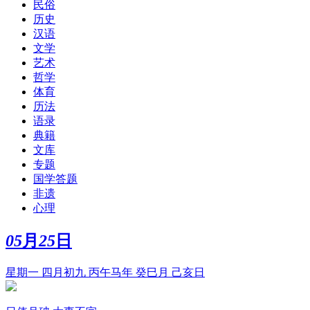
民俗
历史
汉语
文学
艺术
哲学
体育
历法
语录
典籍
文库
专题
国学答题
非遗
心理
05
月
25
日
星期一 四月初九 丙午马年 癸巳月 己亥日