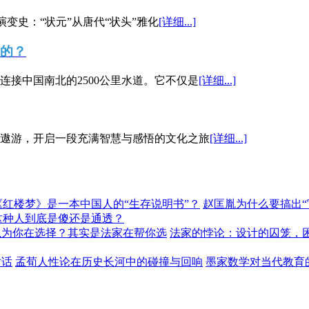
演变史：“状元”从唐代“状头”雅化
[详细...]
”的？
接中国南北的2500公里水道。它不仅是
[详细...]
遨游，开启一段充满智慧与感悟的文化之旅
[详细...]
《红楼梦》是一本中国人的“生存说明书”？
赵匡胤为什么要搞出
这种人到底是傻还是通透？
以为你在选择？其实是法家在帮你选
法家的悖论：设计的囚笼，
对话
孟荀人性论在历史长河中的碰撞与回响
墨家数学对当代教育