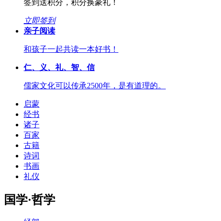
签到送积分，积分换豪礼！
立即签到
亲子阅读
和孩子一起共读一本好书！
仁、义、礼、智、信
儒家文化可以传承2500年，是有道理的。
启蒙
经书
诸子
百家
古籍
诗词
书画
礼仪
国学·哲学