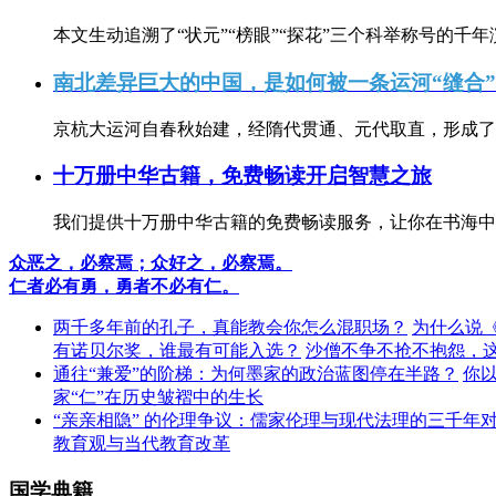
本文生动追溯了“状元”“榜眼”“探花”三个科举称号的千年
南北差异巨大的中国，是如何被一条运河“缝合
京杭大运河自春秋始建，经隋代贯通、元代取直，形成了连
十万册中华古籍，免费畅读开启智慧之旅
我们提供十万册中华古籍的免费畅读服务，让你在书海中
众恶之，必察焉；众好之，必察焉。
仁者必有勇，勇者不必有仁。
两千多年前的孔子，真能教会你怎么混职场？
为什么说
有诺贝尔奖，谁最有可能入选？
沙僧不争不抢不抱怨，
通往“兼爱”的阶梯：为何墨家的政治蓝图停在半路？
你
家“仁”在历史皱褶中的生长
“亲亲相隐” 的伦理争议：儒家伦理与现代法理的三千年
教育观与当代教育改革
国学典籍