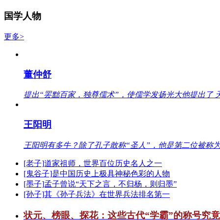
国学人物
更多>
董仲舒
提出“罢黜百家，独尊儒术”，使儒学发扬光大他提出了 
王阳明
王阳明有多牛？除了孔子敢称“圣人”，他是第二位被称为
[老子]道家祖师，世界百位历史名人之一
[鬼谷子]是中国历史上极具神秘色彩的人物
[墨子]孟子曾说“天下之言，不归杨，则归墨”
[孙子]其《孙子兵法》在世界兵法排名第一
状元、榜眼、探花：这些古代“学霸”的称号究