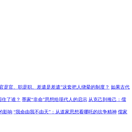
“官是官、职是职、差遣是差遣”这套把人绕晕的制度？
如果古代
困住了谁？
墨家“非命”思想给现代人的启示
从克己到推己：儒
的影响
“我命由我不由天”：从道家思想看哪吒的抗争精神
儒家