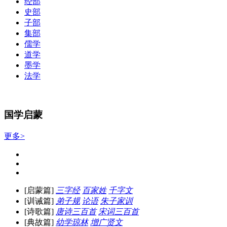
经部
史部
子部
集部
儒学
道学
墨学
法学
国学启蒙
更多>
[启蒙篇]
三字经
百家姓
千字文
[训诫篇]
弟子规
论语
朱子家训
[诗歌篇]
唐诗三百首
宋词三百首
[典故篇]
幼学琼林
增广贤文