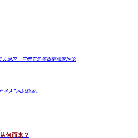
天人感应、三纲五常等重要儒家理论
“圣人”的思想家。
竟从何而来？