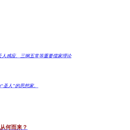
天人感应、三纲五常等重要儒家理论
“圣人”的思想家。
竟从何而来？