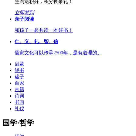
签到送积分，积分换豪礼！
立即签到
亲子阅读
和孩子一起共读一本好书！
仁、义、礼、智、信
儒家文化可以传承2500年，是有道理的。
启蒙
经书
诸子
百家
古籍
诗词
书画
礼仪
国学·哲学