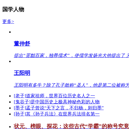
国学人物
更多>
董仲舒
提出“罢黜百家，独尊儒术”，使儒学发扬光大他提出了 
王阳明
王阳明有多牛？除了孔子敢称“圣人”，他是第二位被称为
[老子]道家祖师，世界百位历史名人之一
[鬼谷子]是中国历史上极具神秘色彩的人物
[墨子]孟子曾说“天下之言，不归杨，则归墨”
[孙子]其《孙子兵法》在世界兵法排名第一
状元、榜眼、探花：这些古代“学霸”的称号究