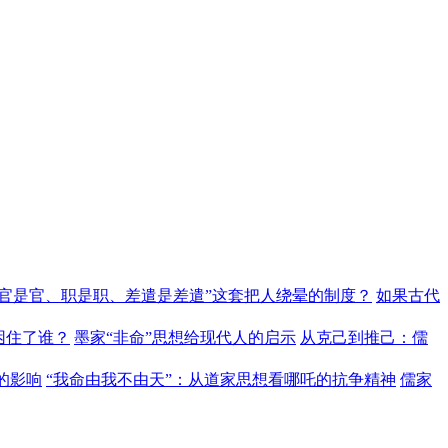
“官是官、职是职、差遣是差遣”这套把人绕晕的制度？
如果古代
困住了谁？
墨家“非命”思想给现代人的启示
从克己到推己：儒
的影响
“我命由我不由天”：从道家思想看哪吒的抗争精神
儒家