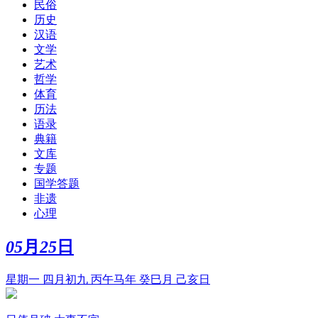
民俗
历史
汉语
文学
艺术
哲学
体育
历法
语录
典籍
文库
专题
国学答题
非遗
心理
05
月
25
日
星期一 四月初九 丙午马年 癸巳月 己亥日