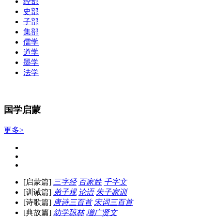
经部
史部
子部
集部
儒学
道学
墨学
法学
国学启蒙
更多>
[启蒙篇]
三字经
百家姓
千字文
[训诫篇]
弟子规
论语
朱子家训
[诗歌篇]
唐诗三百首
宋词三百首
[典故篇]
幼学琼林
增广贤文