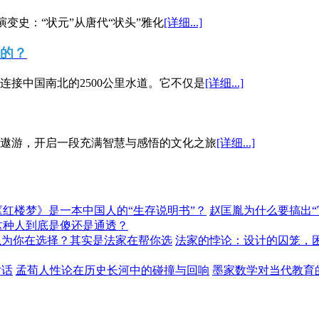
演变史：“状元”从唐代“状头”雅化
[详细...]
”的？
接中国南北的2500公里水道。它不仅是
[详细...]
遨游，开启一段充满智慧与感悟的文化之旅
[详细...]
《红楼梦》是一本中国人的“生存说明书”？
赵匡胤为什么要搞出
这种人到底是傻还是通透？
以为你在选择？其实是法家在帮你选
法家的悖论：设计的囚笼，
对话
孟荀人性论在历史长河中的碰撞与回响
墨家数学对当代教育