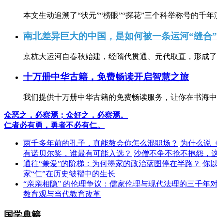
本文生动追溯了“状元”“榜眼”“探花”三个科举称号的千年
南北差异巨大的中国，是如何被一条运河“缝合
京杭大运河自春秋始建，经隋代贯通、元代取直，形成了连
十万册中华古籍，免费畅读开启智慧之旅
我们提供十万册中华古籍的免费畅读服务，让你在书海中
众恶之，必察焉；众好之，必察焉。
仁者必有勇，勇者不必有仁。
两千多年前的孔子，真能教会你怎么混职场？
为什么说
有诺贝尔奖，谁最有可能入选？
沙僧不争不抢不抱怨，
通往“兼爱”的阶梯：为何墨家的政治蓝图停在半路？
你
家“仁”在历史皱褶中的生长
“亲亲相隐” 的伦理争议：儒家伦理与现代法理的三千年
教育观与当代教育改革
国学典籍