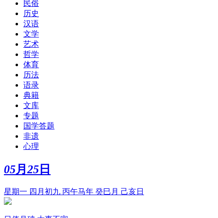
民俗
历史
汉语
文学
艺术
哲学
体育
历法
语录
典籍
文库
专题
国学答题
非遗
心理
05
月
25
日
星期一 四月初九 丙午马年 癸巳月 己亥日