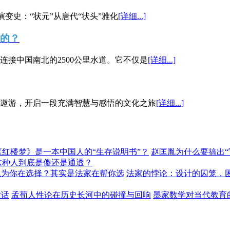
演变史：“状元”从唐代“状头”雅化
[详细...]
”的？
接中国南北的2500公里水道。它不仅是
[详细...]
遨游，开启一段充满智慧与感悟的文化之旅
[详细...]
《红楼梦》是一本中国人的“生存说明书”？
赵匡胤为什么要搞出
这种人到底是傻还是通透？
以为你在选择？其实是法家在帮你选
法家的悖论：设计的囚笼，
对话
孟荀人性论在历史长河中的碰撞与回响
墨家数学对当代教育