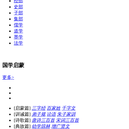
经部
史部
子部
集部
儒学
道学
墨学
法学
国学启蒙
更多>
[启蒙篇]
三字经
百家姓
千字文
[训诫篇]
弟子规
论语
朱子家训
[诗歌篇]
唐诗三百首
宋词三百首
[典故篇]
幼学琼林
增广贤文