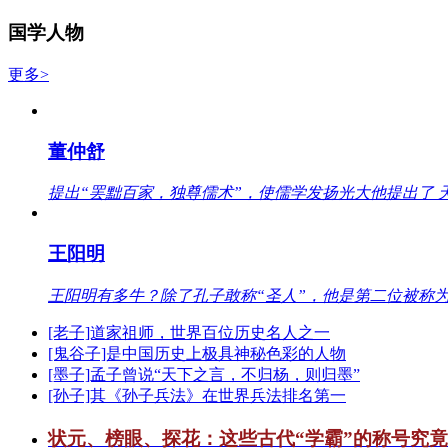
国学人物
更多>
董仲舒
提出“罢黜百家，独尊儒术”，使儒学发扬光大他提出了 
王阳明
王阳明有多牛？除了孔子敢称“圣人”，他是第二位被称为
[老子]道家祖师，世界百位历史名人之一
[鬼谷子]是中国历史上极具神秘色彩的人物
[墨子]孟子曾说“天下之言，不归杨，则归墨”
[孙子]其《孙子兵法》在世界兵法排名第一
状元、榜眼、探花：这些古代“学霸”的称号究