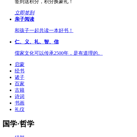
签到送积分，积分换豪礼！
立即签到
亲子阅读
和孩子一起共读一本好书！
仁、义、礼、智、信
儒家文化可以传承2500年，是有道理的。
启蒙
经书
诸子
百家
古籍
诗词
书画
礼仪
国学·哲学