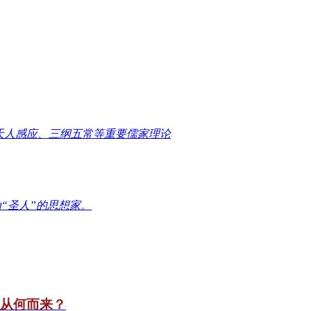
天人感应、三纲五常等重要儒家理论
“圣人”的思想家。
竟从何而来？