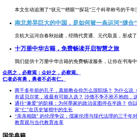
本文生动追溯了“状元”“榜眼”“探花”三个科举称号的千年
南北差异巨大的中国，是如何被一条运河“缝合
京杭大运河自春秋始建，经隋代贯通、元代取直，形成了连
十万册中华古籍，免费畅读开启智慧之旅
我们提供十万册中华古籍的免费畅读服务，让你在书海中
众恶之，必察焉；众好之，必察焉。
仁者必有勇，勇者不必有仁。
两千多年前的孔子，真能教会你怎么混职场？
为什么说
有诺贝尔奖，谁最有可能入选？
沙僧不争不抢不抱怨，
通往“兼爱”的阶梯：为何墨家的政治蓝图停在半路？
你
家“仁”在历史皱褶中的生长
“亲亲相隐” 的伦理争议：儒家伦理与现代法理的三千年
教育观与当代教育改革
国学典籍