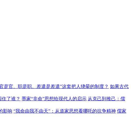
“官是官、职是职、差遣是差遣”这套把人绕晕的制度？
如果古代
困住了谁？
墨家“非命”思想给现代人的启示
从克己到推己：儒
的影响
“我命由我不由天”：从道家思想看哪吒的抗争精神
儒家