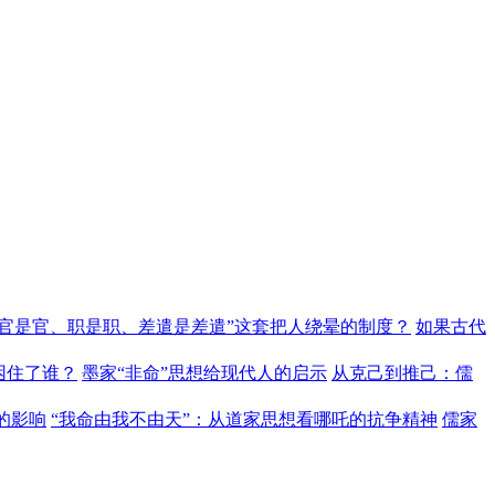
“官是官、职是职、差遣是差遣”这套把人绕晕的制度？
如果古代
困住了谁？
墨家“非命”思想给现代人的启示
从克己到推己：儒
的影响
“我命由我不由天”：从道家思想看哪吒的抗争精神
儒家