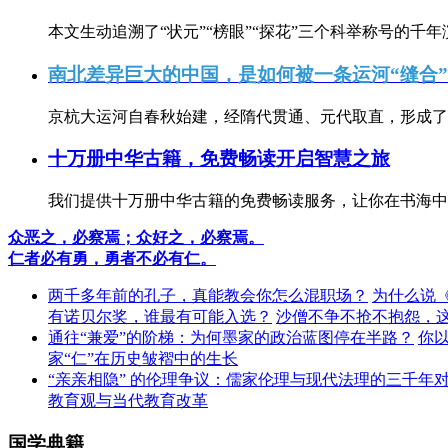
本文生动追溯了“状元”“榜眼”“探花”三个科举称号的千年
南北差异巨大的中国，是如何被一条运河“缝合
京杭大运河自春秋始建，经隋代贯通、元代取直，形成了连
十万册中华古籍，免费畅读开启智慧之旅
我们提供十万册中华古籍的免费畅读服务，让你在书海中
众恶之，必察焉；众好之，必察焉。
仁者必有勇，勇者不必有仁。
两千多年前的孔子，真能教会你怎么混职场？
为什么说
有诺贝尔奖，谁最有可能入选？
沙僧不争不抢不抱怨，
通往“兼爱”的阶梯：为何墨家的政治蓝图停在半路？
你
家“仁”在历史皱褶中的生长
“亲亲相隐” 的伦理争议：儒家伦理与现代法理的三千年
教育观与当代教育改革
国学典籍