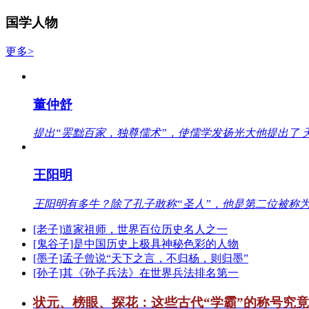
国学人物
更多>
董仲舒
提出“罢黜百家，独尊儒术”，使儒学发扬光大他提出了 
王阳明
王阳明有多牛？除了孔子敢称“圣人”，他是第二位被称为
[老子]道家祖师，世界百位历史名人之一
[鬼谷子]是中国历史上极具神秘色彩的人物
[墨子]孟子曾说“天下之言，不归杨，则归墨”
[孙子]其《孙子兵法》在世界兵法排名第一
状元、榜眼、探花：这些古代“学霸”的称号究