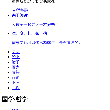
签到送积分，积分换豪礼！
立即签到
亲子阅读
和孩子一起共读一本好书！
仁、义、礼、智、信
儒家文化可以传承2500年，是有道理的。
启蒙
经书
诸子
百家
古籍
诗词
书画
礼仪
国学·哲学