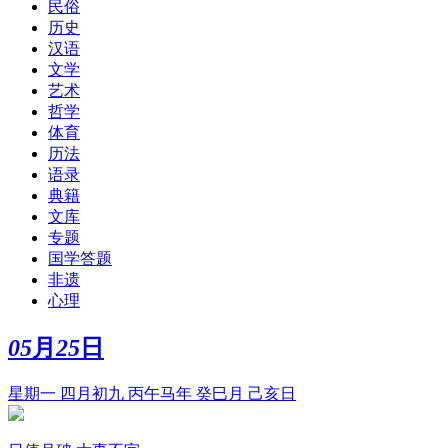
民俗
历史
汉语
文学
艺术
哲学
体育
历法
语录
典籍
文库
专题
国学答题
非遗
心理
05
月
25
日
星期一 四月初九 丙午马年 癸巳月 己亥日