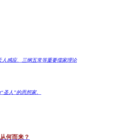
天人感应、三纲五常等重要儒家理论
“圣人”的思想家。
竟从何而来？