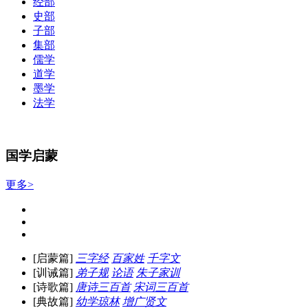
经部
史部
子部
集部
儒学
道学
墨学
法学
国学启蒙
更多>
[启蒙篇]
三字经
百家姓
千字文
[训诫篇]
弟子规
论语
朱子家训
[诗歌篇]
唐诗三百首
宋词三百首
[典故篇]
幼学琼林
增广贤文