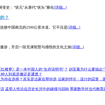
演变史：“状元”从唐代“状头”雅化
[详细...]
”的？
接中国南北的2500公里水道。它不仅是
[详细...]
遨游，开启一段充满智慧与感悟的文化之旅
[详细...]
《红楼梦》是一本中国人的“生存说明书”？
赵匡胤为什么要搞出
这种人到底是傻还是通透？
以为你在选择？其实是法家在帮你选
法家的悖论：设计的囚笼，
对话
孟荀人性论在历史长河中的碰撞与回响
墨家数学对当代教育