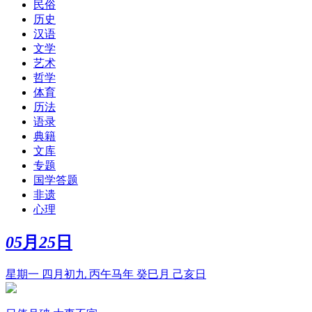
民俗
历史
汉语
文学
艺术
哲学
体育
历法
语录
典籍
文库
专题
国学答题
非遗
心理
05
月
25
日
星期一 四月初九 丙午马年 癸巳月 己亥日