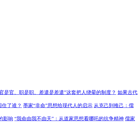
“官是官、职是职、差遣是差遣”这套把人绕晕的制度？
如果古代
困住了谁？
墨家“非命”思想给现代人的启示
从克己到推己：儒
的影响
“我命由我不由天”：从道家思想看哪吒的抗争精神
儒家