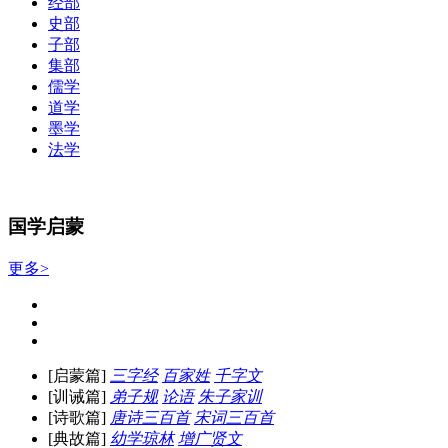
经部
史部
子部
集部
儒学
道学
墨学
法学
国学启蒙
更多>
[启蒙篇]
三字经
百家姓
千字文
[训诫篇]
弟子规
论语
朱子家训
[诗歌篇]
唐诗三百首
宋词三百首
[典故篇]
幼学琼林
增广贤文