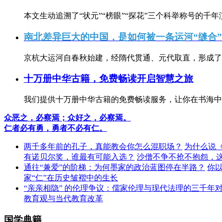
本文生动追溯了“状元”“榜眼”“探花”三个科举称号的千年
南北差异巨大的中国，是如何被一条运河“缝合
京杭大运河自春秋始建，经隋代贯通、元代取直，形成了连
十万册中华古籍，免费畅读开启智慧之旅
我们提供十万册中华古籍的免费畅读服务，让你在书海中
众恶之，必察焉；众好之，必察焉。
仁者必有勇，勇者不必有仁。
两千多年前的孔子，真能教会你怎么混职场？
为什么说
有诺贝尔奖，谁最有可能入选？
沙僧不争不抢不抱怨，
通往“兼爱”的阶梯：为何墨家的政治蓝图停在半路？
你
家“仁”在历史皱褶中的生长
“亲亲相隐” 的伦理争议：儒家伦理与现代法理的三千年
教育观与当代教育改革
国学典籍