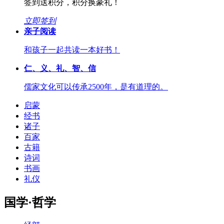
签到送积分，积分换豪礼！
立即签到
亲子阅读
和孩子一起共读一本好书！
仁、义、礼、智、信
儒家文化可以传承2500年，是有道理的。
启蒙
经书
诸子
百家
古籍
诗词
书画
礼仪
国学·哲学