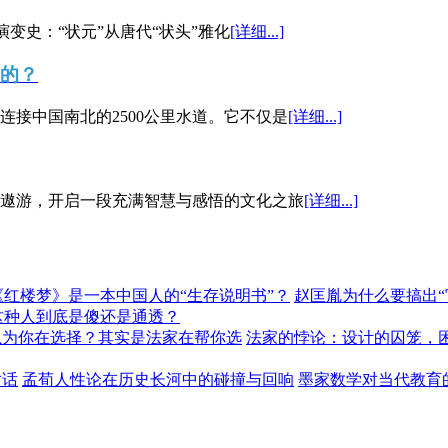
演变史：“状元”从唐代“状头”雅化
[详细...]
”的？
接中国南北的2500公里水道。它不仅是
[详细...]
遨游，开启一段充满智慧与感悟的文化之旅
[详细...]
《红楼梦》是一本中国人的“生存说明书”？
赵匡胤为什么要搞出
这种人到底是傻还是通透？
以为你在选择？其实是法家在帮你选
法家的悖论：设计的囚笼，
对话
孟荀人性论在历史长河中的碰撞与回响
墨家数学对当代教育