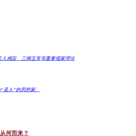
天人感应、三纲五常等重要儒家理论
“圣人”的思想家。
竟从何而来？