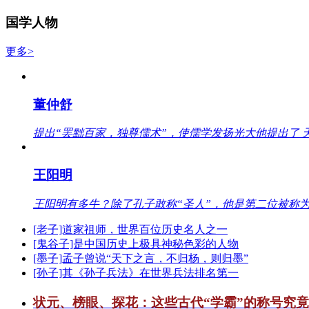
国学人物
更多>
董仲舒
提出“罢黜百家，独尊儒术”，使儒学发扬光大他提出了 
王阳明
王阳明有多牛？除了孔子敢称“圣人”，他是第二位被称为
[老子]道家祖师，世界百位历史名人之一
[鬼谷子]是中国历史上极具神秘色彩的人物
[墨子]孟子曾说“天下之言，不归杨，则归墨”
[孙子]其《孙子兵法》在世界兵法排名第一
状元、榜眼、探花：这些古代“学霸”的称号究