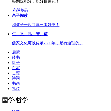
签到送积分，积分换豪礼！
立即签到
亲子阅读
和孩子一起共读一本好书！
仁、义、礼、智、信
儒家文化可以传承2500年，是有道理的。
启蒙
经书
诸子
百家
古籍
诗词
书画
礼仪
国学·哲学