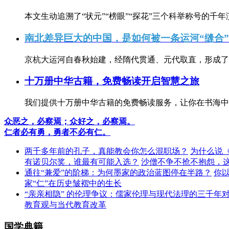
本文生动追溯了“状元”“榜眼”“探花”三个科举称号的千年
南北差异巨大的中国，是如何被一条运河“缝合
京杭大运河自春秋始建，经隋代贯通、元代取直，形成了连
十万册中华古籍，免费畅读开启智慧之旅
我们提供十万册中华古籍的免费畅读服务，让你在书海中
众恶之，必察焉；众好之，必察焉。
仁者必有勇，勇者不必有仁。
两千多年前的孔子，真能教会你怎么混职场？
为什么说
有诺贝尔奖，谁最有可能入选？
沙僧不争不抢不抱怨，
通往“兼爱”的阶梯：为何墨家的政治蓝图停在半路？
你
家“仁”在历史皱褶中的生长
“亲亲相隐” 的伦理争议：儒家伦理与现代法理的三千年
教育观与当代教育改革
国学典籍