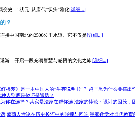
演变史：“状元”从唐代“状头”雅化
[详细...]
”的？
接中国南北的2500公里水道。它不仅是
[详细...]
遨游，开启一段充满智慧与感悟的文化之旅
[详细...]
《红楼梦》是一本中国人的“生存说明书”？
赵匡胤为什么要搞出
这种人到底是傻还是通透？
以为你在选择？其实是法家在帮你选
法家的悖论：设计的囚笼，
对话
孟荀人性论在历史长河中的碰撞与回响
墨家数学对当代教育