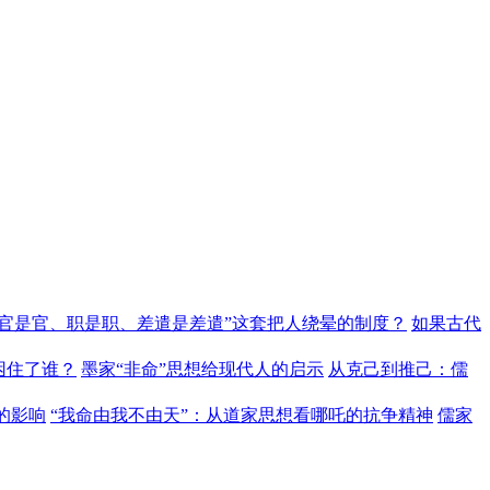
“官是官、职是职、差遣是差遣”这套把人绕晕的制度？
如果古代
困住了谁？
墨家“非命”思想给现代人的启示
从克己到推己：儒
的影响
“我命由我不由天”：从道家思想看哪吒的抗争精神
儒家