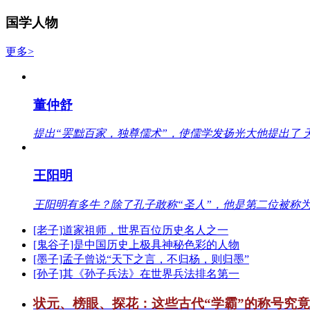
国学人物
更多>
董仲舒
提出“罢黜百家，独尊儒术”，使儒学发扬光大他提出了 
王阳明
王阳明有多牛？除了孔子敢称“圣人”，他是第二位被称为
[老子]道家祖师，世界百位历史名人之一
[鬼谷子]是中国历史上极具神秘色彩的人物
[墨子]孟子曾说“天下之言，不归杨，则归墨”
[孙子]其《孙子兵法》在世界兵法排名第一
状元、榜眼、探花：这些古代“学霸”的称号究