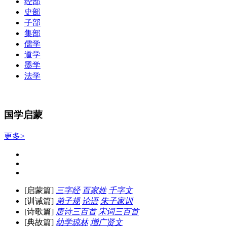
经部
史部
子部
集部
儒学
道学
墨学
法学
国学启蒙
更多>
[启蒙篇]
三字经
百家姓
千字文
[训诫篇]
弟子规
论语
朱子家训
[诗歌篇]
唐诗三百首
宋词三百首
[典故篇]
幼学琼林
增广贤文