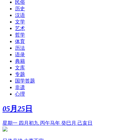
民俗
历史
汉语
文学
艺术
哲学
体育
历法
语录
典籍
文库
专题
国学答题
非遗
心理
05
月
25
日
星期一 四月初九 丙午马年 癸巳月 己亥日