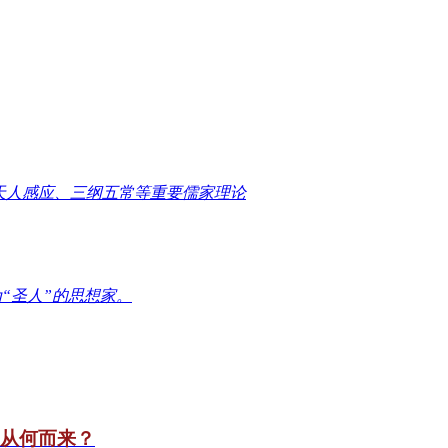
天人感应、三纲五常等重要儒家理论
“圣人”的思想家。
竟从何而来？