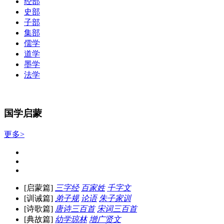
经部
史部
子部
集部
儒学
道学
墨学
法学
国学启蒙
更多>
[启蒙篇]
三字经
百家姓
千字文
[训诫篇]
弟子规
论语
朱子家训
[诗歌篇]
唐诗三百首
宋词三百首
[典故篇]
幼学琼林
增广贤文