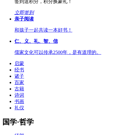
签到送积分，积分换豪礼！
立即签到
亲子阅读
和孩子一起共读一本好书！
仁、义、礼、智、信
儒家文化可以传承2500年，是有道理的。
启蒙
经书
诸子
百家
古籍
诗词
书画
礼仪
国学·哲学