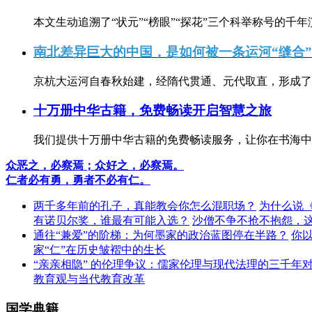
本文生动追溯了“状元”“榜眼”“探花”三个科举称号的千年
南北差异巨大的中国，是如何被一条运河“缝合
京杭大运河自春秋始建，经隋代贯通、元代取直，形成了连
十万册中华古籍，免费畅读开启智慧之旅
我们提供十万册中华古籍的免费畅读服务，让你在书海中
众恶之，必察焉；众好之，必察焉。
仁者必有勇，勇者不必有仁。
两千多年前的孔子，真能教会你怎么混职场？
为什么说
有诺贝尔奖，谁最有可能入选？
沙僧不争不抢不抱怨，
通往“兼爱”的阶梯：为何墨家的政治蓝图停在半路？
你
家“仁”在历史皱褶中的生长
“亲亲相隐” 的伦理争议：儒家伦理与现代法理的三千年
教育观与当代教育改革
国学典籍