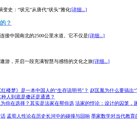
演变史：“状元”从唐代“状头”雅化
[详细...]
”的？
接中国南北的2500公里水道。它不仅是
[详细...]
遨游，开启一段充满智慧与感悟的文化之旅
[详细...]
《红楼梦》是一本中国人的“生存说明书”？
赵匡胤为什么要搞出
这种人到底是傻还是通透？
以为你在选择？其实是法家在帮你选
法家的悖论：设计的囚笼，
对话
孟荀人性论在历史长河中的碰撞与回响
墨家数学对当代教育