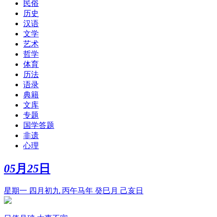
民俗
历史
汉语
文学
艺术
哲学
体育
历法
语录
典籍
文库
专题
国学答题
非遗
心理
05
月
25
日
星期一 四月初九 丙午马年 癸巳月 己亥日