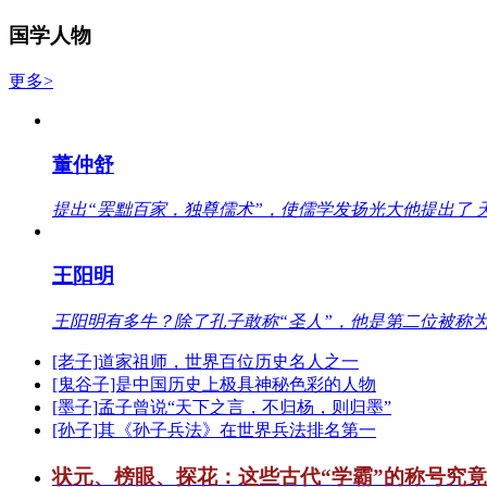
国学人物
更多>
董仲舒
提出“罢黜百家，独尊儒术”，使儒学发扬光大他提出了 
王阳明
王阳明有多牛？除了孔子敢称“圣人”，他是第二位被称为
[老子]道家祖师，世界百位历史名人之一
[鬼谷子]是中国历史上极具神秘色彩的人物
[墨子]孟子曾说“天下之言，不归杨，则归墨”
[孙子]其《孙子兵法》在世界兵法排名第一
状元、榜眼、探花：这些古代“学霸”的称号究