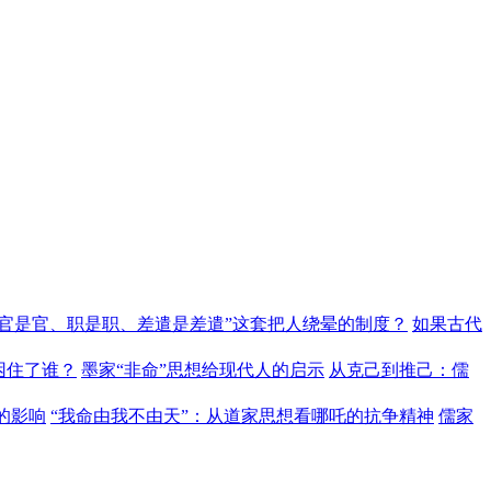
“官是官、职是职、差遣是差遣”这套把人绕晕的制度？
如果古代
困住了谁？
墨家“非命”思想给现代人的启示
从克己到推己：儒
的影响
“我命由我不由天”：从道家思想看哪吒的抗争精神
儒家