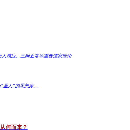
天人感应、三纲五常等重要儒家理论
“圣人”的思想家。
竟从何而来？