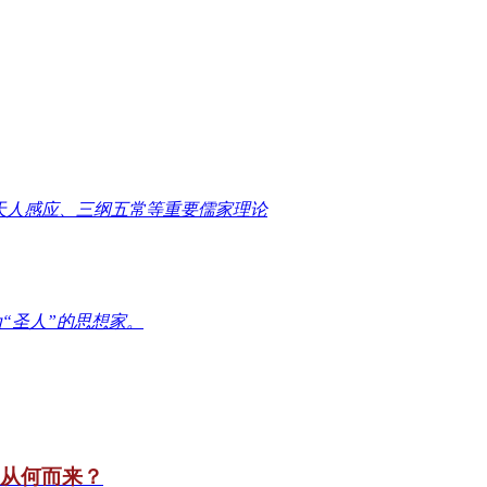
天人感应、三纲五常等重要儒家理论
“圣人”的思想家。
竟从何而来？