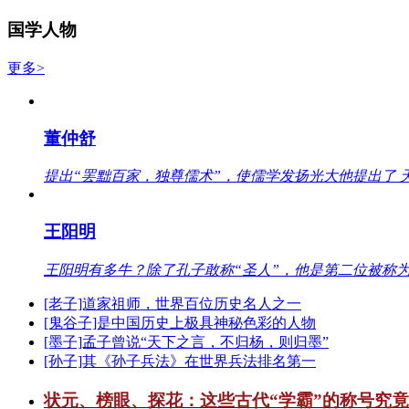
国学人物
更多>
董仲舒
提出“罢黜百家，独尊儒术”，使儒学发扬光大他提出了 
王阳明
王阳明有多牛？除了孔子敢称“圣人”，他是第二位被称为
[老子]道家祖师，世界百位历史名人之一
[鬼谷子]是中国历史上极具神秘色彩的人物
[墨子]孟子曾说“天下之言，不归杨，则归墨”
[孙子]其《孙子兵法》在世界兵法排名第一
状元、榜眼、探花：这些古代“学霸”的称号究