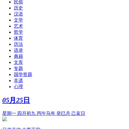
民俗
历史
汉语
文学
艺术
哲学
体育
历法
语录
典籍
文库
专题
国学答题
非遗
心理
05
月
25
日
星期一 四月初九 丙午马年 癸巳月 己亥日