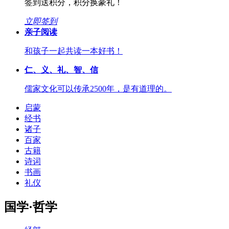
签到送积分，积分换豪礼！
立即签到
亲子阅读
和孩子一起共读一本好书！
仁、义、礼、智、信
儒家文化可以传承2500年，是有道理的。
启蒙
经书
诸子
百家
古籍
诗词
书画
礼仪
国学·哲学