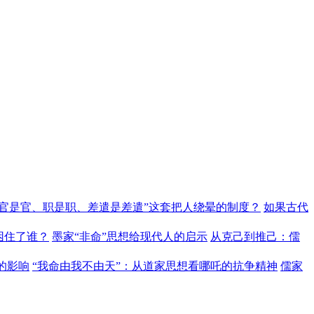
“官是官、职是职、差遣是差遣”这套把人绕晕的制度？
如果古代
困住了谁？
墨家“非命”思想给现代人的启示
从克己到推己：儒
的影响
“我命由我不由天”：从道家思想看哪吒的抗争精神
儒家