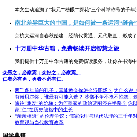
本文生动追溯了“状元”“榜眼”“探花”三个科举称号的千年
南北差异巨大的中国，是如何被一条运河“缝合
京杭大运河自春秋始建，经隋代贯通、元代取直，形成了连
十万册中华古籍，免费畅读开启智慧之旅
我们提供十万册中华古籍的免费畅读服务，让你在书海中
众恶之，必察焉；众好之，必察焉。
仁者必有勇，勇者不必有仁。
两千多年前的孔子，真能教会你怎么混职场？
为什么说
有诺贝尔奖，谁最有可能入选？
沙僧不争不抢不抱怨，
通往“兼爱”的阶梯：为何墨家的政治蓝图停在半路？
你
家“仁”在历史皱褶中的生长
“亲亲相隐” 的伦理争议：儒家伦理与现代法理的三千年
教育观与当代教育改革
国学典籍