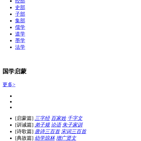
经部
史部
子部
集部
儒学
道学
墨学
法学
国学启蒙
更多>
[启蒙篇]
三字经
百家姓
千字文
[训诫篇]
弟子规
论语
朱子家训
[诗歌篇]
唐诗三百首
宋词三百首
[典故篇]
幼学琼林
增广贤文