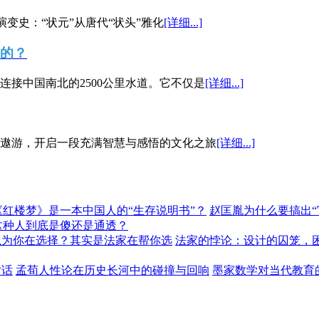
演变史：“状元”从唐代“状头”雅化
[详细...]
”的？
接中国南北的2500公里水道。它不仅是
[详细...]
遨游，开启一段充满智慧与感悟的文化之旅
[详细...]
《红楼梦》是一本中国人的“生存说明书”？
赵匡胤为什么要搞出
这种人到底是傻还是通透？
以为你在选择？其实是法家在帮你选
法家的悖论：设计的囚笼，
对话
孟荀人性论在历史长河中的碰撞与回响
墨家数学对当代教育