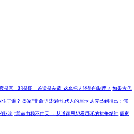
“官是官、职是职、差遣是差遣”这套把人绕晕的制度？
如果古代
困住了谁？
墨家“非命”思想给现代人的启示
从克己到推己：儒
的影响
“我命由我不由天”：从道家思想看哪吒的抗争精神
儒家