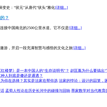
演变史：“状元”从唐代“状头”雅化
[详细...]
”的？
接中国南北的2500公里水道。它不仅是
[详细...]
遨游，开启一段充满智慧与感悟的文化之旅
[详细...]
《红楼梦》是一本中国人的“生存说明书”？
赵匡胤为什么要搞出
这种人到底是傻还是通透？
以为你在选择？其实是法家在帮你选
法家的悖论：设计的囚笼，
对话
孟荀人性论在历史长河中的碰撞与回响
墨家数学对当代教育