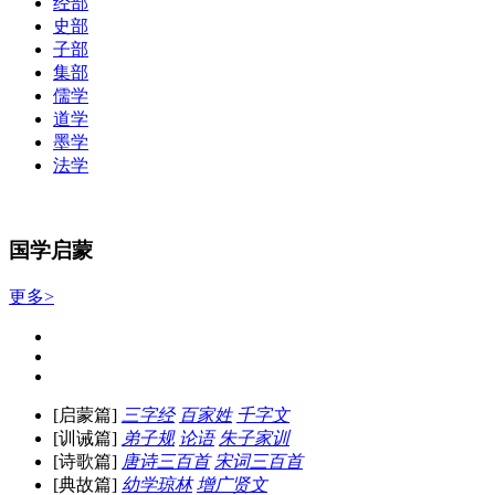
经部
史部
子部
集部
儒学
道学
墨学
法学
国学启蒙
更多>
[启蒙篇]
三字经
百家姓
千字文
[训诫篇]
弟子规
论语
朱子家训
[诗歌篇]
唐诗三百首
宋词三百首
[典故篇]
幼学琼林
增广贤文