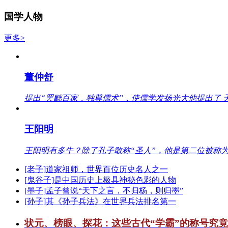
国学人物
更多>
董仲舒
提出“罢黜百家，独尊儒术”，使儒学发扬光大他提出了 
王阳明
王阳明有多牛？除了孔子敢称“圣人”，他是第二位被称为
[老子]道家祖师，世界百位历史名人之一
[鬼谷子]是中国历史上极具神秘色彩的人物
[墨子]孟子曾说“天下之言，不归杨，则归墨”
[孙子]其《孙子兵法》在世界兵法排名第一
状元、榜眼、探花：这些古代“学霸”的称号究