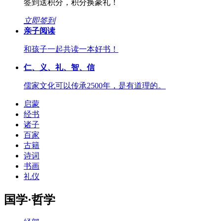
签到送积分，积分换豪礼！
立即签到
亲子阅读
和孩子一起共读一本好书！
仁、义、礼、智、信
儒家文化可以传承2500年，是有道理的。
启蒙
经书
诸子
百家
古籍
诗词
书画
礼仪
国学·哲学