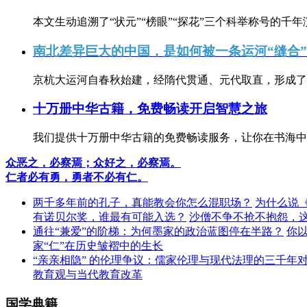
本文生动追溯了“状元”“榜眼”“探花”三个科举称号的千年
南北差异巨大的中国，是如何被一条运河“缝合
京杭大运河自春秋始建，经隋代贯通、元代取直，形成了连
十万册中华古籍，免费畅读开启智慧之旅
我们提供十万册中华古籍的免费畅读服务，让你在书海中
众恶之，必察焉；众好之，必察焉。
仁者必有勇，勇者不必有仁。
两千多年前的孔子，真能教会你怎么混职场？
为什么说
有诺贝尔奖，谁最有可能入选？
沙僧不争不抢不抱怨，
通往“兼爱”的阶梯：为何墨家的政治蓝图停在半路？
你
家“仁”在历史皱褶中的生长
“亲亲相隐” 的伦理争议：儒家伦理与现代法理的三千年
教育观与当代教育改革
国学典籍