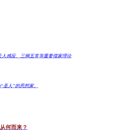
天人感应、三纲五常等重要儒家理论
“圣人”的思想家。
竟从何而来？