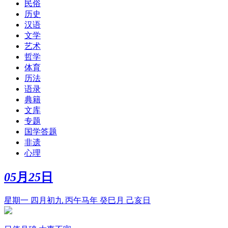
民俗
历史
汉语
文学
艺术
哲学
体育
历法
语录
典籍
文库
专题
国学答题
非遗
心理
05
月
25
日
星期一 四月初九 丙午马年 癸巳月 己亥日