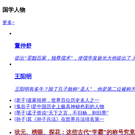
国学人物
更多>
董仲舒
提出“罢黜百家，独尊儒术”，使儒学发扬光大他提出了 
王阳明
王阳明有多牛？除了孔子敢称“圣人”，他是第二位被称为
[老子]道家祖师，世界百位历史名人之一
[鬼谷子]是中国历史上极具神秘色彩的人物
[墨子]孟子曾说“天下之言，不归杨，则归墨”
[孙子]其《孙子兵法》在世界兵法排名第一
状元、榜眼、探花：这些古代“学霸”的称号究