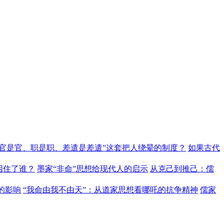
“官是官、职是职、差遣是差遣”这套把人绕晕的制度？
如果古代
困住了谁？
墨家“非命”思想给现代人的启示
从克己到推己：儒
的影响
“我命由我不由天”：从道家思想看哪吒的抗争精神
儒家