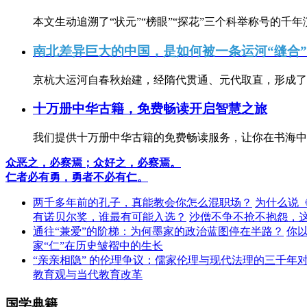
本文生动追溯了“状元”“榜眼”“探花”三个科举称号的千年
南北差异巨大的中国，是如何被一条运河“缝合
京杭大运河自春秋始建，经隋代贯通、元代取直，形成了连
十万册中华古籍，免费畅读开启智慧之旅
我们提供十万册中华古籍的免费畅读服务，让你在书海中
众恶之，必察焉；众好之，必察焉。
仁者必有勇，勇者不必有仁。
两千多年前的孔子，真能教会你怎么混职场？
为什么说
有诺贝尔奖，谁最有可能入选？
沙僧不争不抢不抱怨，
通往“兼爱”的阶梯：为何墨家的政治蓝图停在半路？
你
家“仁”在历史皱褶中的生长
“亲亲相隐” 的伦理争议：儒家伦理与现代法理的三千年
教育观与当代教育改革
国学典籍