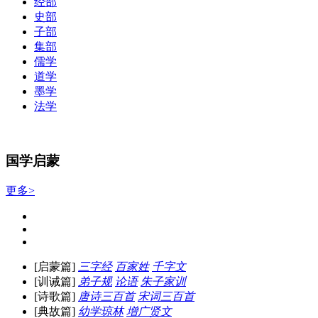
经部
史部
子部
集部
儒学
道学
墨学
法学
国学启蒙
更多>
[启蒙篇]
三字经
百家姓
千字文
[训诫篇]
弟子规
论语
朱子家训
[诗歌篇]
唐诗三百首
宋词三百首
[典故篇]
幼学琼林
增广贤文