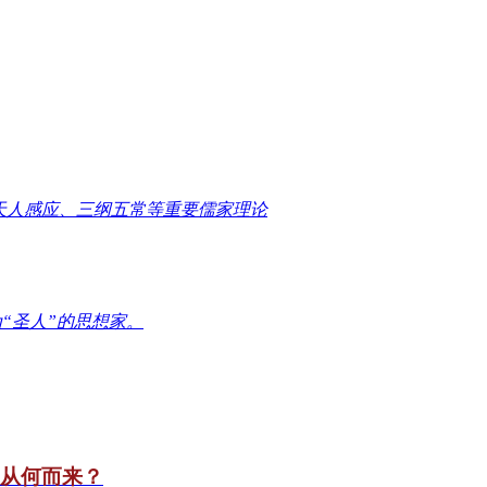
天人感应、三纲五常等重要儒家理论
“圣人”的思想家。
竟从何而来？