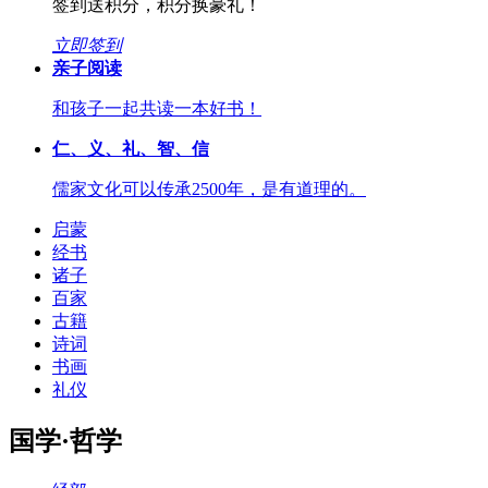
签到送积分，积分换豪礼！
立即签到
亲子阅读
和孩子一起共读一本好书！
仁、义、礼、智、信
儒家文化可以传承2500年，是有道理的。
启蒙
经书
诸子
百家
古籍
诗词
书画
礼仪
国学·哲学