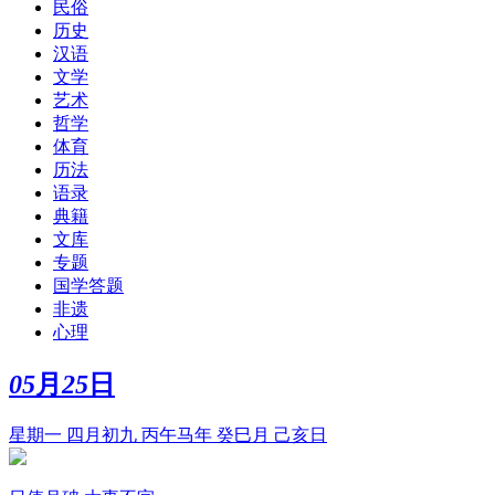
民俗
历史
汉语
文学
艺术
哲学
体育
历法
语录
典籍
文库
专题
国学答题
非遗
心理
05
月
25
日
星期一 四月初九 丙午马年 癸巳月 己亥日