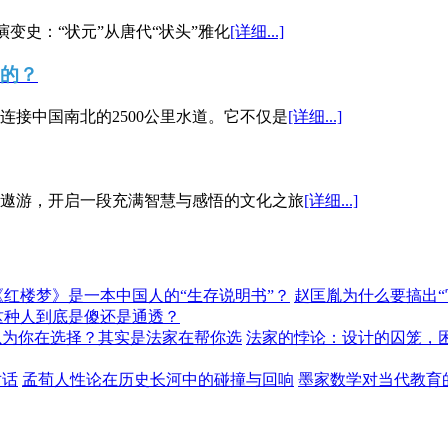
演变史：“状元”从唐代“状头”雅化
[详细...]
”的？
接中国南北的2500公里水道。它不仅是
[详细...]
遨游，开启一段充满智慧与感悟的文化之旅
[详细...]
《红楼梦》是一本中国人的“生存说明书”？
赵匡胤为什么要搞出
这种人到底是傻还是通透？
以为你在选择？其实是法家在帮你选
法家的悖论：设计的囚笼，
对话
孟荀人性论在历史长河中的碰撞与回响
墨家数学对当代教育