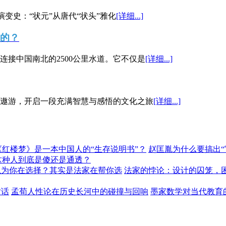
演变史：“状元”从唐代“状头”雅化
[详细...]
”的？
接中国南北的2500公里水道。它不仅是
[详细...]
遨游，开启一段充满智慧与感悟的文化之旅
[详细...]
《红楼梦》是一本中国人的“生存说明书”？
赵匡胤为什么要搞出
这种人到底是傻还是通透？
以为你在选择？其实是法家在帮你选
法家的悖论：设计的囚笼，
对话
孟荀人性论在历史长河中的碰撞与回响
墨家数学对当代教育