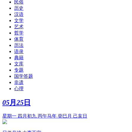
民俗
历史
汉语
文学
艺术
哲学
体育
历法
语录
典籍
文库
专题
国学答题
非遗
心理
05
月
25
日
星期一 四月初九 丙午马年 癸巳月 己亥日