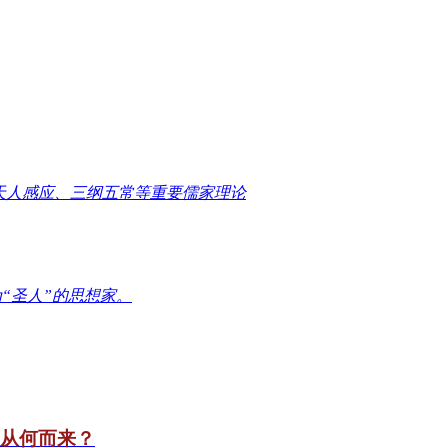
天人感应、三纲五常等重要儒家理论
“圣人”的思想家。
竟从何而来？