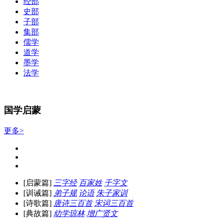
经部
史部
子部
集部
儒学
道学
墨学
法学
国学启蒙
更多>
[启蒙篇]
三字经
百家姓
千字文
[训诫篇]
弟子规
论语
朱子家训
[诗歌篇]
唐诗三百首
宋词三百首
[典故篇]
幼学琼林
增广贤文