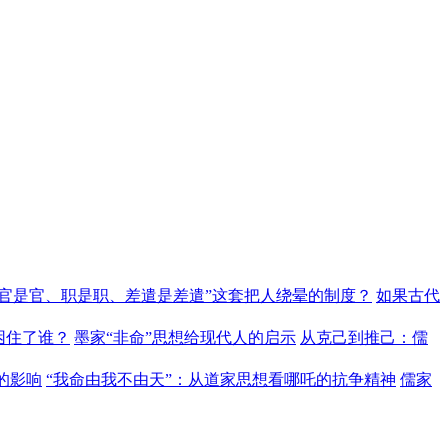
“官是官、职是职、差遣是差遣”这套把人绕晕的制度？
如果古代
困住了谁？
墨家“非命”思想给现代人的启示
从克己到推己：儒
的影响
“我命由我不由天”：从道家思想看哪吒的抗争精神
儒家