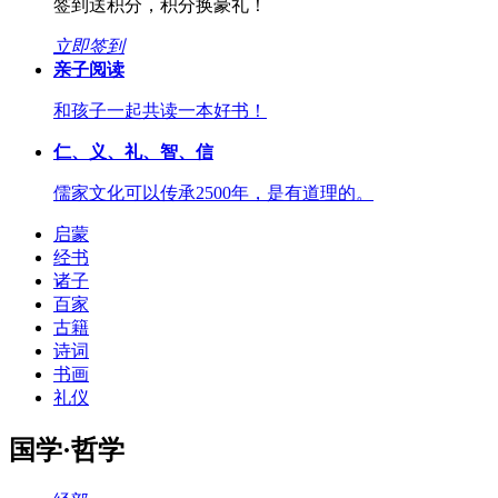
签到送积分，积分换豪礼！
立即签到
亲子阅读
和孩子一起共读一本好书！
仁、义、礼、智、信
儒家文化可以传承2500年，是有道理的。
启蒙
经书
诸子
百家
古籍
诗词
书画
礼仪
国学·哲学