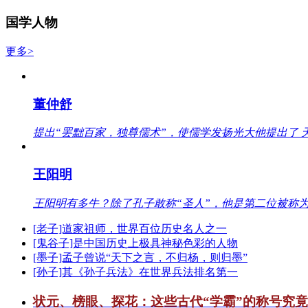
国学人物
更多>
董仲舒
提出“罢黜百家，独尊儒术”，使儒学发扬光大他提出了 
王阳明
王阳明有多牛？除了孔子敢称“圣人”，他是第二位被称为
[老子]道家祖师，世界百位历史名人之一
[鬼谷子]是中国历史上极具神秘色彩的人物
[墨子]孟子曾说“天下之言，不归杨，则归墨”
[孙子]其《孙子兵法》在世界兵法排名第一
状元、榜眼、探花：这些古代“学霸”的称号究