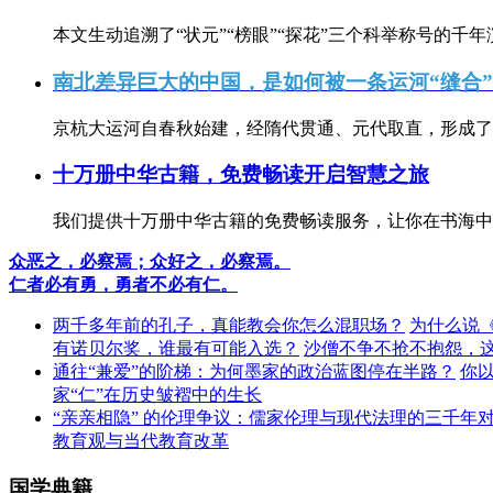
本文生动追溯了“状元”“榜眼”“探花”三个科举称号的千年
南北差异巨大的中国，是如何被一条运河“缝合
京杭大运河自春秋始建，经隋代贯通、元代取直，形成了连
十万册中华古籍，免费畅读开启智慧之旅
我们提供十万册中华古籍的免费畅读服务，让你在书海中
众恶之，必察焉；众好之，必察焉。
仁者必有勇，勇者不必有仁。
两千多年前的孔子，真能教会你怎么混职场？
为什么说
有诺贝尔奖，谁最有可能入选？
沙僧不争不抢不抱怨，
通往“兼爱”的阶梯：为何墨家的政治蓝图停在半路？
你
家“仁”在历史皱褶中的生长
“亲亲相隐” 的伦理争议：儒家伦理与现代法理的三千年
教育观与当代教育改革
国学典籍