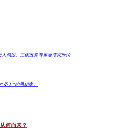
天人感应、三纲五常等重要儒家理论
“圣人”的思想家。
竟从何而来？