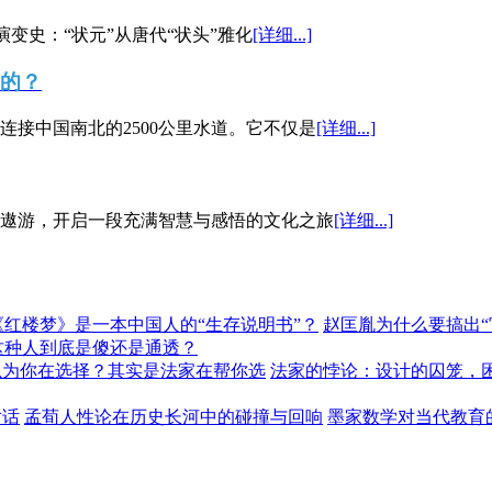
演变史：“状元”从唐代“状头”雅化
[详细...]
”的？
接中国南北的2500公里水道。它不仅是
[详细...]
遨游，开启一段充满智慧与感悟的文化之旅
[详细...]
《红楼梦》是一本中国人的“生存说明书”？
赵匡胤为什么要搞出
这种人到底是傻还是通透？
以为你在选择？其实是法家在帮你选
法家的悖论：设计的囚笼，
对话
孟荀人性论在历史长河中的碰撞与回响
墨家数学对当代教育