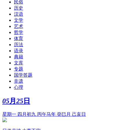
民俗
历史
汉语
文学
艺术
哲学
体育
历法
语录
典籍
文库
专题
国学答题
非遗
心理
05
月
25
日
星期一 四月初九 丙午马年 癸巳月 己亥日