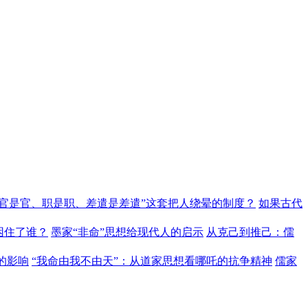
“官是官、职是职、差遣是差遣”这套把人绕晕的制度？
如果古代
困住了谁？
墨家“非命”思想给现代人的启示
从克己到推己：儒
的影响
“我命由我不由天”：从道家思想看哪吒的抗争精神
儒家