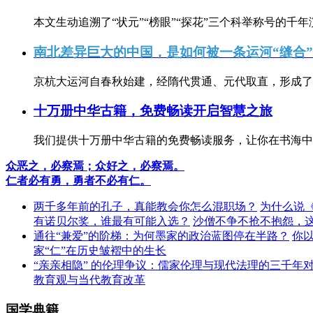
本文生动追溯了“状元”“榜眼”“探花”三个科举称号的千年
南北差异巨大的中国，是如何被一条运河“缝合
京杭大运河自春秋始建，经隋代贯通、元代取直，形成了连
十万册中华古籍，免费畅读开启智慧之旅
我们提供十万册中华古籍的免费畅读服务，让你在书海中
众恶之，必察焉；众好之，必察焉。
仁者必有勇，勇者不必有仁。
两千多年前的孔子，真能教会你怎么混职场？
为什么说
有诺贝尔奖，谁最有可能入选？
沙僧不争不抢不抱怨，
通往“兼爱”的阶梯：为何墨家的政治蓝图停在半路？
你
家“仁”在历史皱褶中的生长
“亲亲相隐” 的伦理争议：儒家伦理与现代法理的三千年
教育观与当代教育改革
国学典籍