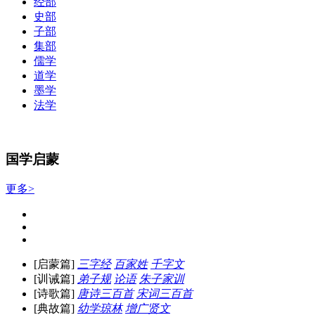
经部
史部
子部
集部
儒学
道学
墨学
法学
国学启蒙
更多>
[启蒙篇]
三字经
百家姓
千字文
[训诫篇]
弟子规
论语
朱子家训
[诗歌篇]
唐诗三百首
宋词三百首
[典故篇]
幼学琼林
增广贤文