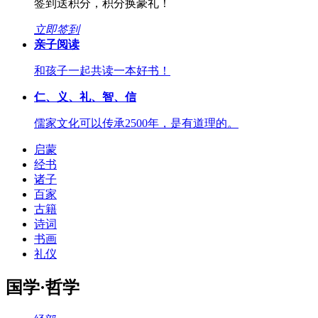
签到送积分，积分换豪礼！
立即签到
亲子阅读
和孩子一起共读一本好书！
仁、义、礼、智、信
儒家文化可以传承2500年，是有道理的。
启蒙
经书
诸子
百家
古籍
诗词
书画
礼仪
国学·哲学