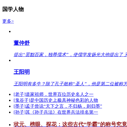
国学人物
更多>
董仲舒
提出“罢黜百家，独尊儒术”，使儒学发扬光大他提出了 
王阳明
王阳明有多牛？除了孔子敢称“圣人”，他是第二位被称为
[老子]道家祖师，世界百位历史名人之一
[鬼谷子]是中国历史上极具神秘色彩的人物
[墨子]孟子曾说“天下之言，不归杨，则归墨”
[孙子]其《孙子兵法》在世界兵法排名第一
状元、榜眼、探花：这些古代“学霸”的称号究