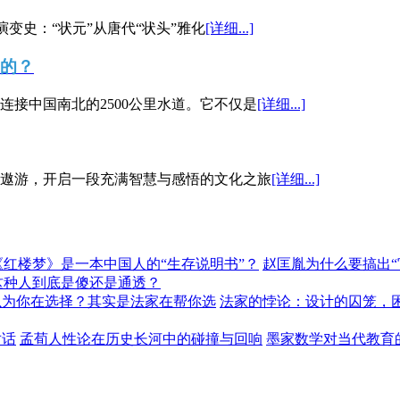
演变史：“状元”从唐代“状头”雅化
[详细...]
”的？
接中国南北的2500公里水道。它不仅是
[详细...]
遨游，开启一段充满智慧与感悟的文化之旅
[详细...]
《红楼梦》是一本中国人的“生存说明书”？
赵匡胤为什么要搞出
这种人到底是傻还是通透？
以为你在选择？其实是法家在帮你选
法家的悖论：设计的囚笼，
对话
孟荀人性论在历史长河中的碰撞与回响
墨家数学对当代教育