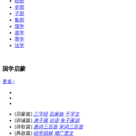
经部
史部
子部
集部
儒学
道学
墨学
法学
国学启蒙
更多>
[启蒙篇]
三字经
百家姓
千字文
[训诫篇]
弟子规
论语
朱子家训
[诗歌篇]
唐诗三百首
宋词三百首
[典故篇]
幼学琼林
增广贤文