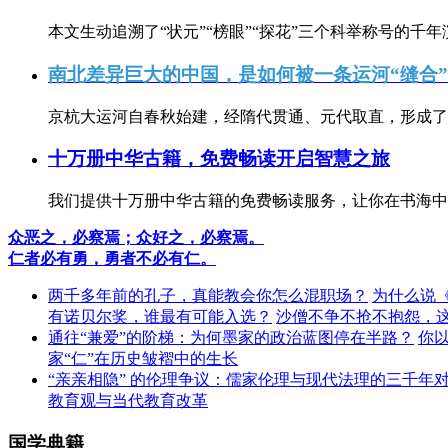
本文生动追溯了“状元”“榜眼”“探花”三个科举称号的千年
南北差异巨大的中国，是如何被一条运河“缝合
京杭大运河自春秋始建，经隋代贯通、元代取直，形成了连
十万册中华古籍，免费畅读开启智慧之旅
我们提供十万册中华古籍的免费畅读服务，让你在书海中
众恶之，必察焉；众好之，必察焉。
仁者必有勇，勇者不必有仁。
两千多年前的孔子，真能教会你怎么混职场？
为什么说
有诺贝尔奖，谁最有可能入选？
沙僧不争不抢不抱怨，
通往“兼爱”的阶梯：为何墨家的政治蓝图停在半路？
你
家“仁”在历史皱褶中的生长
“亲亲相隐” 的伦理争议：儒家伦理与现代法理的三千年
教育观与当代教育改革
国学典籍