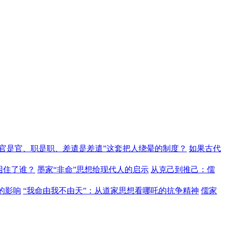
“官是官、职是职、差遣是差遣”这套把人绕晕的制度？
如果古代
困住了谁？
墨家“非命”思想给现代人的启示
从克己到推己：儒
的影响
“我命由我不由天”：从道家思想看哪吒的抗争精神
儒家