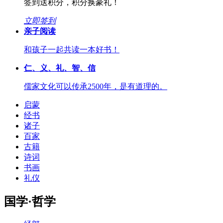
签到送积分，积分换豪礼！
立即签到
亲子阅读
和孩子一起共读一本好书！
仁、义、礼、智、信
儒家文化可以传承2500年，是有道理的。
启蒙
经书
诸子
百家
古籍
诗词
书画
礼仪
国学·哲学