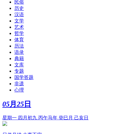
民俗
历史
汉语
文学
艺术
哲学
体育
历法
语录
典籍
文库
专题
国学答题
非遗
心理
05
月
25
日
星期一 四月初九 丙午马年 癸巳月 己亥日