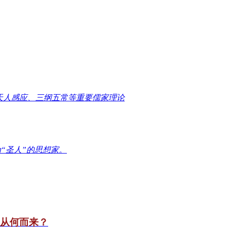
天人感应、三纲五常等重要儒家理论
“圣人”的思想家。
竟从何而来？