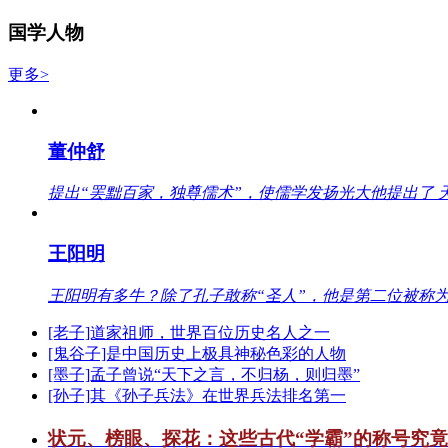
国学人物
更多>
董仲舒
提出“罢黜百家，独尊儒术”，使儒学发扬光大他提出了 
王阳明
王阳明有多牛？除了孔子敢称“圣人”，他是第二位被称为
[老子]道家祖师，世界百位历史名人之一
[鬼谷子]是中国历史上极具神秘色彩的人物
[墨子]孟子曾说“天下之言，不归杨，则归墨”
[孙子]其《孙子兵法》在世界兵法排名第一
状元、榜眼、探花：这些古代“学霸”的称号究