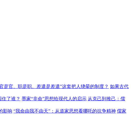
“官是官、职是职、差遣是差遣”这套把人绕晕的制度？
如果古代
困住了谁？
墨家“非命”思想给现代人的启示
从克己到推己：儒
的影响
“我命由我不由天”：从道家思想看哪吒的抗争精神
儒家