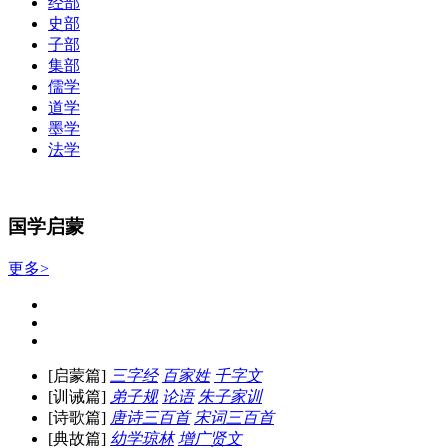
经部
史部
子部
集部
儒学
道学
墨学
法学
国学启蒙
更多>
[启蒙篇]
三字经
百家姓
千字文
[训诫篇]
弟子规
论语
朱子家训
[诗歌篇]
唐诗三百首
宋词三百首
[典故篇]
幼学琼林
增广贤文