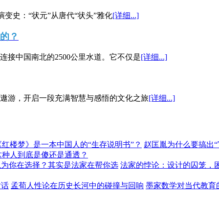
演变史：“状元”从唐代“状头”雅化
[详细...]
”的？
接中国南北的2500公里水道。它不仅是
[详细...]
遨游，开启一段充满智慧与感悟的文化之旅
[详细...]
《红楼梦》是一本中国人的“生存说明书”？
赵匡胤为什么要搞出
这种人到底是傻还是通透？
以为你在选择？其实是法家在帮你选
法家的悖论：设计的囚笼，
对话
孟荀人性论在历史长河中的碰撞与回响
墨家数学对当代教育