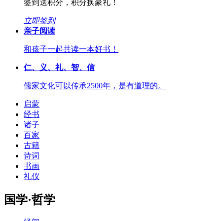
签到送积分，积分换豪礼！
立即签到
亲子阅读
和孩子一起共读一本好书！
仁、义、礼、智、信
儒家文化可以传承2500年，是有道理的。
启蒙
经书
诸子
百家
古籍
诗词
书画
礼仪
国学·哲学