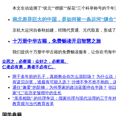
本文生动追溯了“状元”“榜眼”“探花”三个科举称号的千年
南北差异巨大的中国，是如何被一条运河“缝合
京杭大运河自春秋始建，经隋代贯通、元代取直，形成了连
十万册中华古籍，免费畅读开启智慧之旅
我们提供十万册中华古籍的免费畅读服务，让你在书海中
众恶之，必察焉；众好之，必察焉。
仁者必有勇，勇者不必有仁。
两千多年前的孔子，真能教会你怎么混职场？
为什么说
有诺贝尔奖，谁最有可能入选？
沙僧不争不抢不抱怨，
通往“兼爱”的阶梯：为何墨家的政治蓝图停在半路？
你
家“仁”在历史皱褶中的生长
“亲亲相隐” 的伦理争议：儒家伦理与现代法理的三千年
教育观与当代教育改革
国学典籍