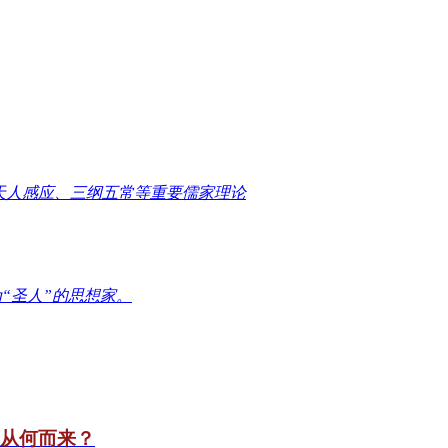
天人感应、三纲五常等重要儒家理论
“圣人”的思想家。
竟从何而来？