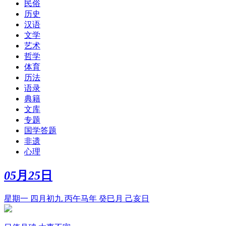
民俗
历史
汉语
文学
艺术
哲学
体育
历法
语录
典籍
文库
专题
国学答题
非遗
心理
05
月
25
日
星期一 四月初九 丙午马年 癸巳月 己亥日