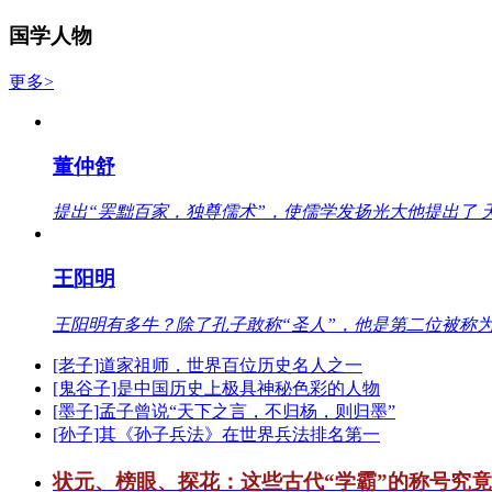
国学人物
更多>
董仲舒
提出“罢黜百家，独尊儒术”，使儒学发扬光大他提出了 
王阳明
王阳明有多牛？除了孔子敢称“圣人”，他是第二位被称为
[老子]道家祖师，世界百位历史名人之一
[鬼谷子]是中国历史上极具神秘色彩的人物
[墨子]孟子曾说“天下之言，不归杨，则归墨”
[孙子]其《孙子兵法》在世界兵法排名第一
状元、榜眼、探花：这些古代“学霸”的称号究