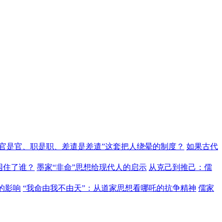
“官是官、职是职、差遣是差遣”这套把人绕晕的制度？
如果古代
困住了谁？
墨家“非命”思想给现代人的启示
从克己到推己：儒
的影响
“我命由我不由天”：从道家思想看哪吒的抗争精神
儒家