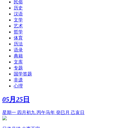
民俗
历史
汉语
文学
艺术
哲学
体育
历法
语录
典籍
文库
专题
国学答题
非遗
心理
05
月
25
日
星期一 四月初九 丙午马年 癸巳月 己亥日