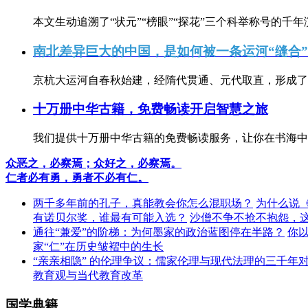
本文生动追溯了“状元”“榜眼”“探花”三个科举称号的千年
南北差异巨大的中国，是如何被一条运河“缝合
京杭大运河自春秋始建，经隋代贯通、元代取直，形成了连
十万册中华古籍，免费畅读开启智慧之旅
我们提供十万册中华古籍的免费畅读服务，让你在书海中
众恶之，必察焉；众好之，必察焉。
仁者必有勇，勇者不必有仁。
两千多年前的孔子，真能教会你怎么混职场？
为什么说
有诺贝尔奖，谁最有可能入选？
沙僧不争不抢不抱怨，
通往“兼爱”的阶梯：为何墨家的政治蓝图停在半路？
你
家“仁”在历史皱褶中的生长
“亲亲相隐” 的伦理争议：儒家伦理与现代法理的三千年
教育观与当代教育改革
国学典籍