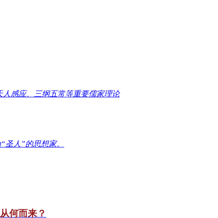
天人感应、三纲五常等重要儒家理论
“圣人”的思想家。
竟从何而来？