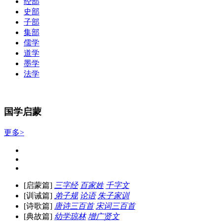
经部
史部
子部
集部
儒学
道学
墨学
法学
国学启蒙
更多>
[启蒙篇]
三字经
百家姓
千字文
[训诫篇]
弟子规
论语
朱子家训
[诗歌篇]
唐诗三百首
宋词三百首
[典故篇]
幼学琼林
增广贤文