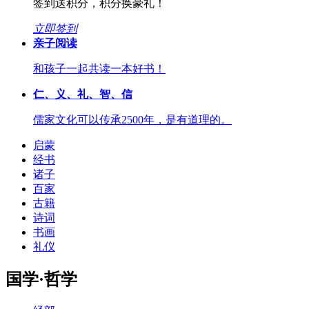
签到送积分，积分换豪礼！
立即签到
亲子阅读
和孩子一起共读一本好书！
仁、义、礼、智、信
儒家文化可以传承2500年，是有道理的。
启蒙
经书
诸子
百家
古籍
诗词
书画
礼仪
国学·哲学