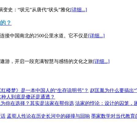
演变史：“状元”从唐代“状头”雅化
[详细...]
”的？
接中国南北的2500公里水道。它不仅是
[详细...]
遨游，开启一段充满智慧与感悟的文化之旅
[详细...]
《红楼梦》是一本中国人的“生存说明书”？
赵匡胤为什么要搞出
这种人到底是傻还是通透？
以为你在选择？其实是法家在帮你选
法家的悖论：设计的囚笼，
对话
孟荀人性论在历史长河中的碰撞与回响
墨家数学对当代教育