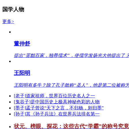
国学人物
更多>
董仲舒
提出“罢黜百家，独尊儒术”，使儒学发扬光大他提出了 
王阳明
王阳明有多牛？除了孔子敢称“圣人”，他是第二位被称为
[老子]道家祖师，世界百位历史名人之一
[鬼谷子]是中国历史上极具神秘色彩的人物
[墨子]孟子曾说“天下之言，不归杨，则归墨”
[孙子]其《孙子兵法》在世界兵法排名第一
状元、榜眼、探花：这些古代“学霸”的称号究